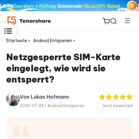
Startseite >
Android Entsperren >
Netzgesperrte SIM-Karte
eingelegt, wie wird sie
ReiBoot
for iOS
entsperrt?
PDNob
Von Lukas Hofmann
Neu
PDF
2026-07-24 /
Android Entsperren
Jetzt bewerten!
Editor
iAnyGo