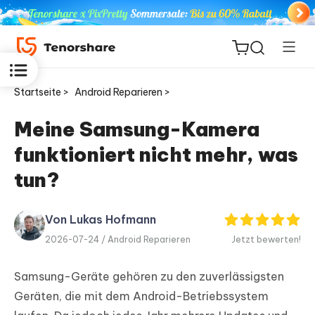
Startseite >
Android Reparieren >
Meine Samsung-Kamera
funktioniert nicht mehr, was
ReiBoot
for iOS
tun?
PDNob
Von Lukas Hofmann
Neu
PDF
2026-07-24 /
Android Reparieren
Jetzt bewerten!
Editor
Samsung-Geräte gehören zu den zuverlässigsten
iAnyGo
Geräten, die mit dem Android-Betriebssystem