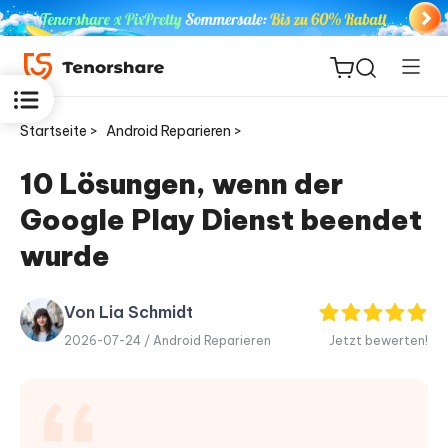
Startseite >
Android Reparieren >
10 Lösungen, wenn der
Google Play Dienst beendet
ReiBoot
for iOS
wurde
PDNob
Von Lia Schmidt
Neu
PDF
2026-07-24 /
Android Reparieren
Jetzt bewerten!
Editor
iAnyGo