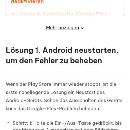
deaktivieren
Lösung 6. Updates für Google Play-
Dienste deinstallieren und neu
Mehr anzeigen
installieren
Lösung 7. Neueste Play Store .apk-
Lösung 1. Android neustarten,
Dateien herunterladen
um den Fehler zu beheben
Lösung 8. App-Einstellungen
zurücksetzen
Lösung 9. Dein Google-Konto
Wenn der Play Store immer wieder stoppt, ist die
entfernen
erste naheliegende Lösung ein Neustart des
Android-Geräts. Schon das Ausschalten des Geräts
Ultimative Lösung, wenn der Google
kann das Google-Play-Problem beheben.
Play Dienst beendet wurde und sich nicht
stoppen lässt
Schritt 1: Halte die Ein-/Aus-Taste gedrückt, bis