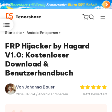
Startseite >
Android Entsperren >
FRP Hijacker by Hagard
V1.0: Kostenloser
ReiBoot
for iOS
Download &
Benutzerhandbuch
PDNob
Neu
PDF
Editor
Von Johanna Bauer
2026-07-24 /
Android Entsperren
Jetzt bewerten!
iAnyGo