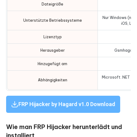
Dateigröße
Nur Windows (nich
Unterstützte Betriebssysteme
iOS, Li
Lizenztyp
F
Herausgeber
Gsmhagard 
Hinzugefügt am
U
Microsoft .NET Fr
Abhängigkeiten
erf
FRP Hijacker by Hagard v1.0 Download
Wie man FRP Hijacker herunterlädt und
installiert