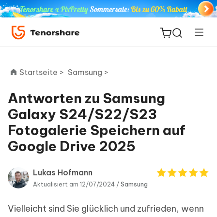
Startseite >
Samsung >
Antworten zu Samsung
ReiBoot
Galaxy S24/S22/S23
for iOS
Fotogalerie Speichern auf
Google Drive 2025
PDNob
Neu
PDF
Editor
Lukas Hofmann
Aktualisiert am 12/07/2024 /
Samsung
iAnyGo
Vielleicht sind Sie glücklich und zufrieden, wenn