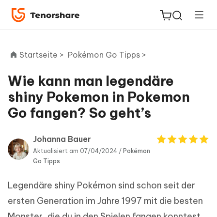
Startseite >
Pokémon Go Tipps >
Wie kann man legendäre
ReiBoot
shiny Pokemon in Pokemon
for iOS
Go fangen? So geht’s
PDNob
Neu
PDF
Johanna Bauer
Editor
Aktualisiert am 07/04/2024 /
Pokémon
Go Tipps
iAnyGo
Legendäre shiny Pokémon sind schon seit der
ersten Generation im Jahre 1997 mit die besten
Monster, die du in den Spielen fangen konntest.