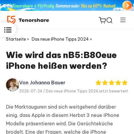
Startseite >
Das neue iPhone Tipps 2024 >
Wie wird das nB5:B80eue
iPhone heißen werden?
ReiBoot
for iOS
Von Johanna Bauer
PDNob
2026-07-24 /
Das neue iPhone Tipps 2024
Jetzt bewerten!
Neu
PDF
Editor
Die Marktauguren sind sich weitgehend darüber
einig, dass Apple in diesem Herbst 3 neue iPhone
iAnyGo
Modelle präsentieren wird. Die Gerüchteküche
brodelt. Eine der Fragen, welche die iPhone