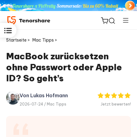
Startseite >
Mac Tipps >
MacBook zurücksetzen
ohne Passwort oder Apple
ReiBoot
for iOS
ID? So geht’s
PDNob
Von Lukas Hofmann
Neu
PDF
2026-07-24 /
Mac Tipps
Jetzt bewerten!
Editor
iAnyGo