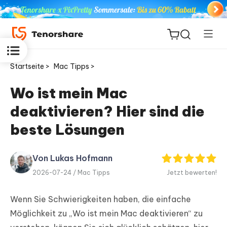
Startseite >
Mac Tipps >
Wo ist mein Mac
deaktivieren? Hier sind die
ReiBoot
for iOS
beste Lösungen
PDNob
Von Lukas Hofmann
Neu
PDF
2026-07-24 /
Mac Tipps
Jetzt bewerten!
Editor
Wenn Sie Schwierigkeiten haben, die einfache
iAnyGo
Möglichkeit zu „Wo ist mein Mac deaktivieren“ zu