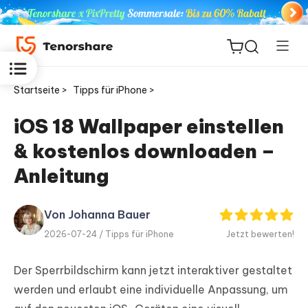
Startseite >
Tipps für iPhone >
iOS 18 Wallpaper einstellen
& kostenlos downloaden –
ReiBoot
for iOS
Anleitung
PDNob
Von Johanna Bauer
Neu
PDF
2026-07-24 /
Tipps für iPhone
Jetzt bewerten!
Editor
Der Sperrbildschirm kann jetzt interaktiver gestaltet
iAnyGo
werden und erlaubt eine individuelle Anpassung, um