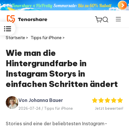
Startseite >
Tipps für iPhone >
Wie man die
Hintergrundfarbe in
ReiBoot
for iOS
Instagram Storys in
einfachen Schritten ändert
PDNob
Neu
PDF
Editor
Von Johanna Bauer
2026-07-24 /
Tipps für iPhone
Jetzt bewerten!
iAnyGo
Stories sind eine der beliebtesten Instagram-