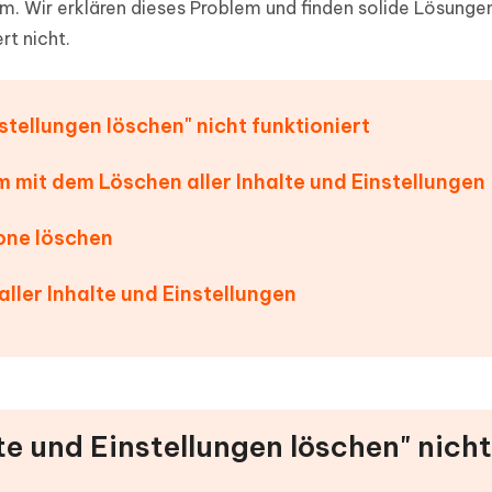
 Wir erklären dieses Problem und finden solide Lösungen 
ierte Präsentationen in
Kostenloses KI Tool zur Fotobearbe
- Mac Daten
n
rt nicht.
herstellen
Hot
Neu
e Dateien auf Mac
hare KI Bypass
 - Android Fake GPS APP
iCareFone Transfer APP
rstellen
te in menschenähnliche Inhalte
nstellungen löschen" nicht funktioniert
Standort ohne PC ändern
Whatsapp Chat übertragen
ln
Android/iPhone
m mit dem Löschen aller Inhalte und Einstellungen
p Pro APP
ostenlos mit KI bereinigen
hone löschen
aller Inhalte und Einstellungen
lte und Einstellungen löschen" nicht