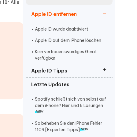
neuen Funktionen entdecken
für Alle
itung
Jetzt Ansehen
Apple ID entfernen
Starten
Apple ID wurde deaktiviert
Apple ID auf dem iPhone löschen
Weitere Nützliche Tipps
Kein vertrauenswürdiges Gerät
verfügbar
Mehr Nützliche Tipps
Apple ID Tipps
Letzte Updates
Apple ID abmelden geht nicht
Apple ID grau hinterlegt
Spotify schließt sich von selbst auf
dem iPhone? Hier sind 6 Lösungen
Apple ID kann nicht erstellt werden
So beheben Sie den iPhone Fehler
1109 [Experten Tipps]