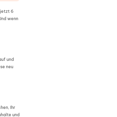
jetzt 6
 Und wenn
auf und
ise neu
hen, Ihr
nhalte und