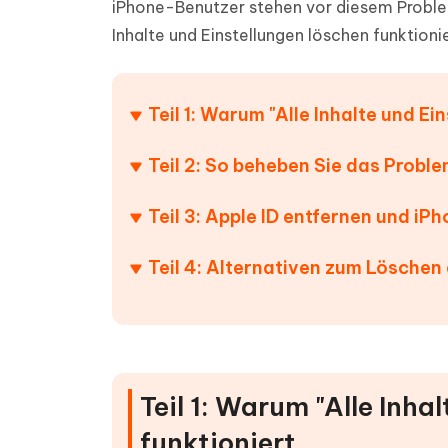
iPhone-Benutzer stehen vor diesem Problem.
PDF Dokumente mit KI zusammenfassen
Update
KI-gener
4DDiG - Windows Daten Retten
4DDiG 
Sekunde
Inhalte und Einstellungen löschen funktionie
Mobil
Wieder
Gelöschte Dateien unter Windows
Tenorshare KI Writer
wiederherstellen
Gelöscht
Tenors
iAnyGo - iOS APP
iAnyGo
Mit KI intelligenter, schneller und besser
wiederhe
schreiben
KI Inhal
Teil 1: Warum "Alle Inhalte und Ei
iPhone Standort ohne PC ändern
Android 
umwande
Alle Produkte Anzeigen
Teil 2: So beheben Sie das Proble
UltData for Android APP
Cleanu
Android Datenrettung ohne PC
iPhone k
Teil 3: Apple ID entfernen und iP
Teil 4: Alternativen zum Löschen 
Teil 1: Warum "Alle Inha
funktioniert