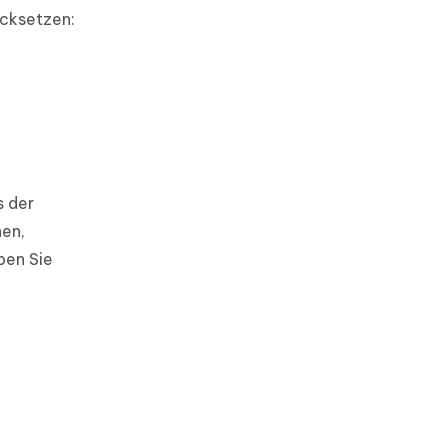
ücksetzen:
s der
hen,
pen Sie