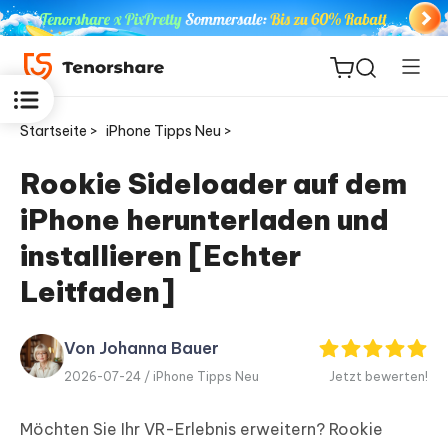
Startseite >
iPhone Tipps Neu >
Rookie Sideloader auf dem
iPhone herunterladen und
ReiBoot
for iOS
installieren [Echter
Leitfaden]
PDNob
Neu
PDF
Editor
Von Johanna Bauer
2026-07-24 /
iPhone Tipps Neu
Jetzt bewerten!
iAnyGo
Möchten Sie Ihr VR-Erlebnis erweitern? Rookie