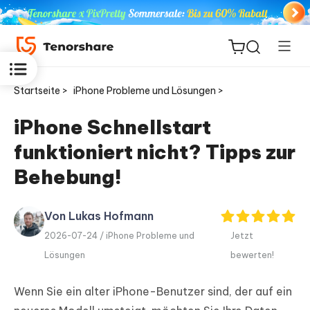
Startseite >
iPhone Probleme und Lösungen >
iPhone Schnellstart
funktioniert nicht? Tipps zur
ReiBoot
for iOS
Behebung!
PDNob
Von Lukas Hofmann
Neu
PDF
2026-07-24 /
iPhone Probleme und
Jetzt
Editor
Lösungen
bewerten!
iAnyGo
Wenn Sie ein alter iPhone-Benutzer sind, der auf ein