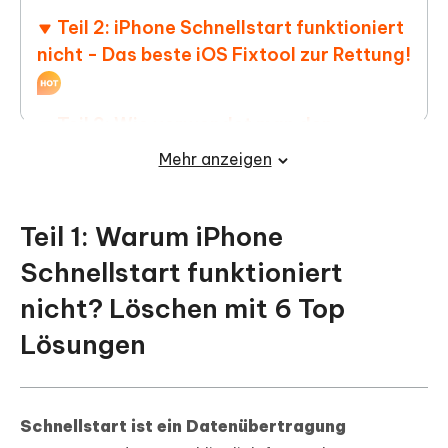
Teil 2: iPhone Schnellstart funktioniert
nicht - Das beste iOS Fixtool zur Rettung!
Teil 3: Wie verwendet man den
Schnellstart auf dem iPhone richtig?
Mehr anzeigen
FAQ zu iPhone Schnellstart
funktioniert nicht?
Teil 1: Warum iPhone
Schnellstart funktioniert
nicht? Löschen mit 6 Top
Lösungen
Schnellstart ist ein Datenübertragung