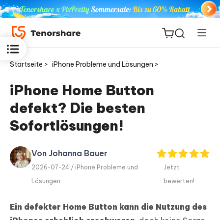
Startseite >
iPhone Probleme und Lösungen >
iPhone Home Button
defekt? Die besten
ReiBoot
for iOS
Sofortlösungen!
PDNob
Von Johanna Bauer
Neu
PDF
2026-07-24 /
iPhone Probleme und
Jetzt
Editor
Lösungen
bewerten!
iAnyGo
Ein defekter Home Button kann die Nutzung des