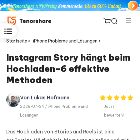
Startseite >
iPhone Probleme und Lösungen >
Instagram Story hängt beim
Hochladen-6 effektive
ReiBoot
for iOS
Methoden
PDNob
Von Lukas Hofmann
Neu
PDF
2026-07-24 /
iPhone Probleme und
Jetzt
Editor
Lösungen
bewerten!
iAnyGo
Das Hochladen von Stories und Reels ist eine