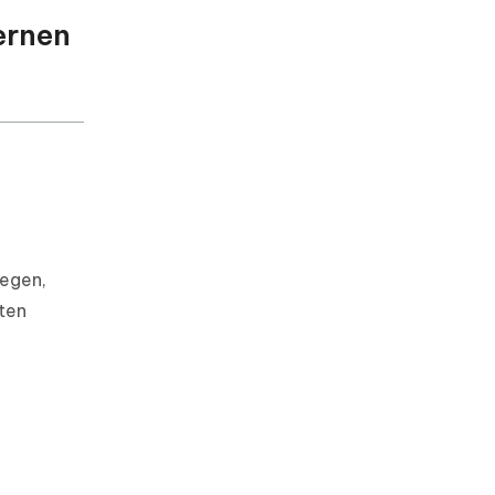
ernen
iegen,
ten