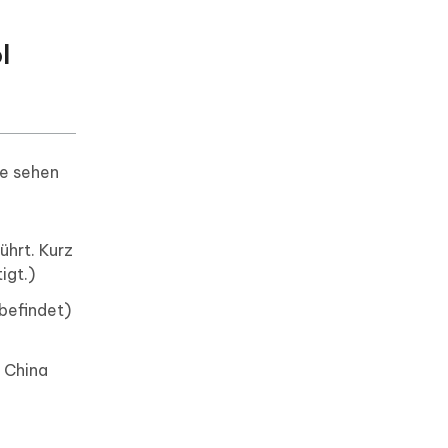
l
ne sehen
ührt. Kurz
igt.)
 befindet)
d China