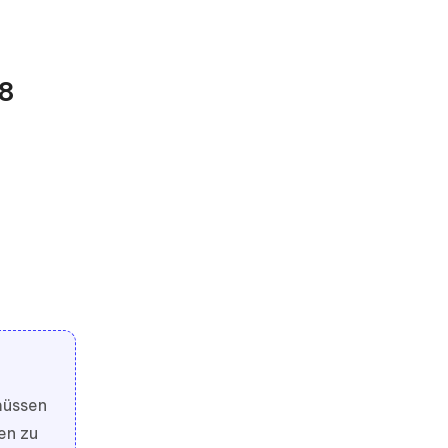
18
 müssen
en zu