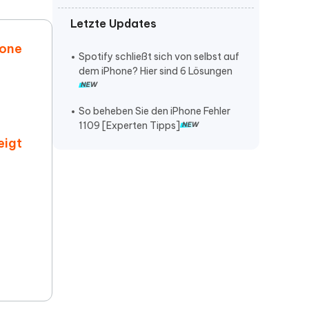
Letzte Updates
iPhone lautstärke verstellt sich von
selbst
hone
Spotify schließt sich von selbst auf
iPhone klingelt nicht bei anruf
dem iPhone? Hier sind 6 Lösungen
iPhone stürzt ständig ab
So beheben Sie den iPhone Fehler
1109 [Experten Tipps]
eigt