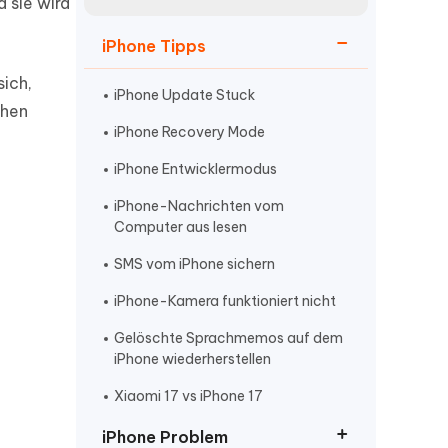
neuen Funktionen entdecken
d sie wird
itung
Jetzt Ansehen
iPhone Tipps
Starten
sich,
iPhone Update Stuck
chen
iPhone Recovery Mode
Weitere Nützliche Tipps
iPhone Entwicklermodus
iPhone-Nachrichten vom
Mehr Nützliche Tipps
Computer aus lesen
SMS vom iPhone sichern
iPhone-Kamera funktioniert nicht
Gelöschte Sprachmemos auf dem
iPhone wiederherstellen
Xiaomi 17 vs iPhone 17
iPhone Problem