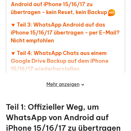
Android auf iPhone 15/16/17 zu
übertragen - kein Reset, kein Backup
Teil 3: WhatsApp Android auf das
iPhone 15/16/17 übertragen - per E-Mail?
Nicht empfohlen
Teil 4: WhatsApp Chats aus einem
Google Drive Backup auf dem iPhone
15/16/17 wiederherstellen
Teil 5: Die 3rd-Party Mobile App zum
Mehr anzeigen
Übertragen von WhatsApp Android auf
das iPhone 15/16/17 ohne PC
Teil 1: Offizieller Weg, um
Zusätzliche WhatsApp Transfer-
WhatsApp von Android auf
Tipps, die du suchen könntest
iPhone 15/16/17 zu übertragen