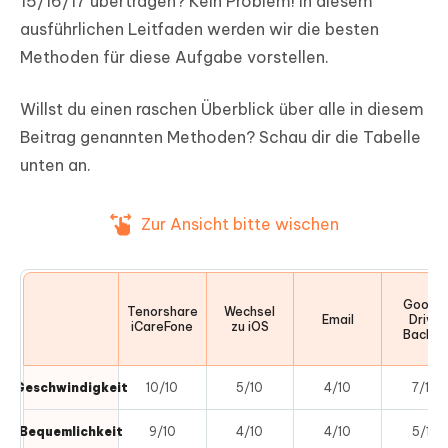
15/16/17 übertragen? Kein Problem! In diesem
ausführlichen Leitfaden werden wir die besten
Methoden für diese Aufgabe vorstellen.
Willst du einen raschen Überblick über alle in diesem
Beitrag genannten Methoden? Schau dir die Tabelle
unten an.
Zur Ansicht bitte wischen
Google
Tenorshare
Wechsel
Email
Drive
iCareFone
zu iOS
Backup
Geschwindigkeit
10/10
5/10
4/10
7/10
Bequemlichkeit
9/10
4/10
4/10
5/10