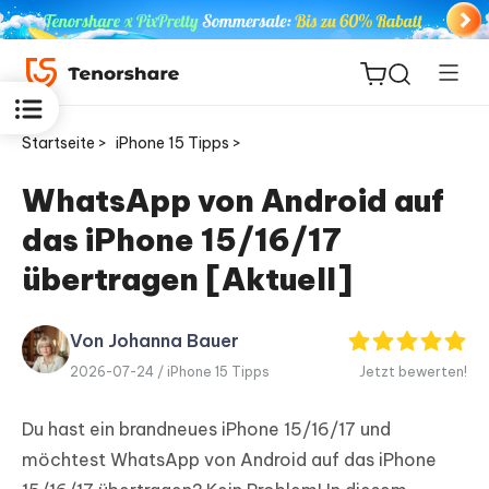
Startseite >
iPhone 15 Tipps >
WhatsApp von Android auf
das iPhone 15/16/17
ReiBoot
for iOS
übertragen [Aktuell]
PDNob
Von Johanna Bauer
Neu
PDF
2026-07-24 /
iPhone 15 Tipps
Jetzt bewerten!
Editor
Du hast ein brandneues iPhone 15/16/17 und
iAnyGo
möchtest WhatsApp von Android auf das iPhone