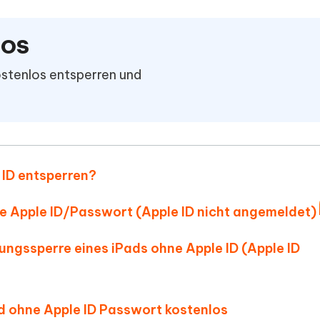
ierte Präsentationen in
Kostenloses KI Tool zur Fotobearbe
- Mac Daten
n
herstellen
iOS
Hot
Neu
e Dateien auf Mac
hare KI Bypass
 - Android Fake GPS APP
iCareFone Transfer APP
rstellen
ostenlos entsperren und
te in menschenähnliche Inhalte
Standort ohne PC ändern
Whatsapp Chat übertragen
ln
Android/iPhone
p Pro APP
ostenlos mit KI bereinigen
 ID entsperren?
ne Apple ID/Passwort (Apple ID nicht angemeldet)
rungssperre eines iPads ohne Apple ID (Apple ID
ad ohne Apple ID Passwort kostenlos