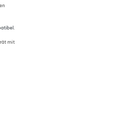
fen
atibel.
rät mit