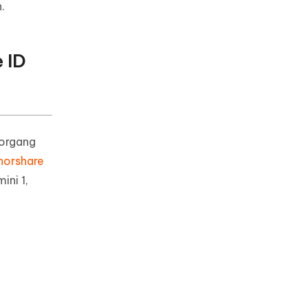
.
 ID
Vorgang
norshare
ini 1,