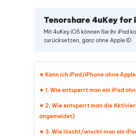
PDF Dokumente mit KI zusammenfassen
Update
KI-gener
4DDiG - Windows Daten Retten
4DDiG 
Sekunde
Mobil
Wieder
Gelöschte Dateien unter Windows
Tenorshare 4uKey for 
Tenorshare KI Writer
wiederherstellen
Gelöscht
Tenors
iAnyGo - iOS APP
iAnyGo
Mit KI intelligenter, schneller und besser
wiederhe
Mit 4uKey iOS können Sie Ihr iPad k
schreiben
KI Inhal
iPhone Standort ohne PC ändern
Android 
umwande
zurücksetzen, ganz ohne Apple ID
Alle Produkte Anzeigen
UltData for Android APP
Cleanu
Android Datenrettung ohne PC
iPhone k
Kann ich iPad/iPhone ohne Apple
1. Wie entsperrt man ein iPad oh
2. Wie entsperrt man die Aktivie
angemeldet)
3. Wie löscht/wischt man ein iP