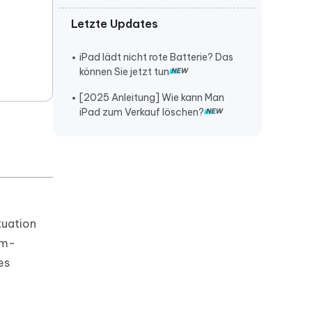
Letzte Updates
iPhone lautstärke verstellt sich von
selbst
iPad lädt nicht rote Batterie? Das
iPhone klingelt nicht bei anruf
können Sie jetzt tun
iPhone stürzt ständig ab
[2025 Anleitung] Wie kann Man
iPad zum Verkauf löschen?
tuation
rm-
es