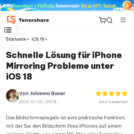
Startseite >
iOS 18 >
Schnelle Lösung für iPhone
Mirroring Probleme unter
ReiBoot
for iOS
iOS 18
PDNob
Von Johanna Bauer
Neu
PDF
2026-07-24 /
iOS 18
Jetzt bewerten!
Editor
Das Bildschirmspiegeln ist eine praktische Funktion,
iAnyGo
mit der Sie den Bildschirm Ihres iPhones auf einem