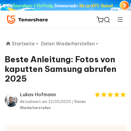
Startseite >
Daten Wiederherstellen >
Beste Anleitung: Fotos von
ReiBoot
kaputten Samsung abrufen
for iOS
2025
PDNob
Neu
PDF
Lukas Hofmann
Editor
Aktualisiert am 22/05/2020 /
Daten
Wiederherstellen
iAnyGo