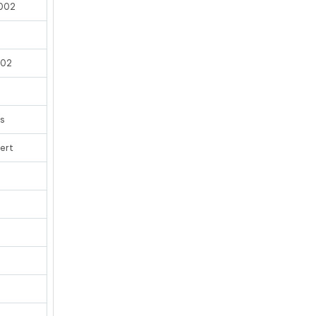
002
002
es
ert