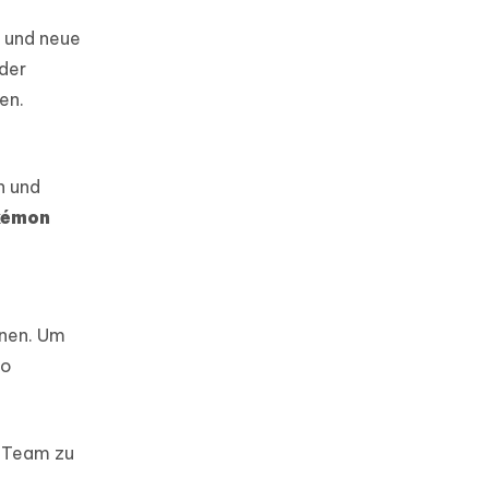
 und neue
nder
en.
n und
kémon
nnen. Um
So
r Team zu