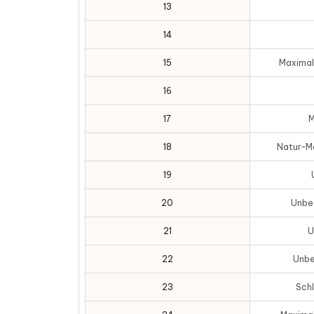
13
14
15
Maximal
16
17
M
18
Natur-Mo
19
20
Unbe
21
U
22
Unbe
23
Schl