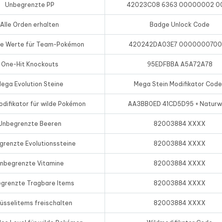
Unbegrenzte PP
42023C08 6363 00000002 0
Alle Orden erhalten
Badge Unlock Code
e Werte für Team-Pokémon
420242DA03E7 000000070
One-Hit Knockouts
95EDFBBA A5A72A78
ega Evolution Steine
Mega Stein Modifikator Cod
difikator für wilde Pokémon
AA3BB0ED 41CD5D95 + Naturw
Unbegrenzte Beeren
82003884 XXXX
grenzte Evolutionssteine
82003884 XXXX
nbegrenzte Vitamine
82003884 XXXX
grenzte Tragbare Items
82003884 XXXX
üsselitems freischalten
82003884 XXXX