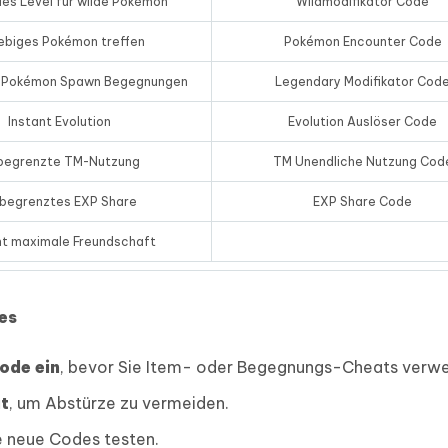
es Level für wilde Pokémon
Wildmodifikator Code
iebiges Pokémon treffen
Pokémon Encounter Code
 Pokémon Spawn Begegnungen
Legendary Modifikator Cod
Instant Evolution
Evolution Auslöser Code
begrenzte TM-Nutzung
TM Unendliche Nutzung Cod
begrenztes EXP Share
EXP Share Code
nt maximale Freundschaft
es
ode ein
, bevor Sie Item- oder Begegnungs-Cheats verw
at
, um Abstürze zu vermeiden.
ie neue Codes testen.