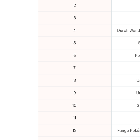
2
3
4
Durch Wänd
5
6
Po
7
8
U
9
U
10
S
11
12
Fange Poké