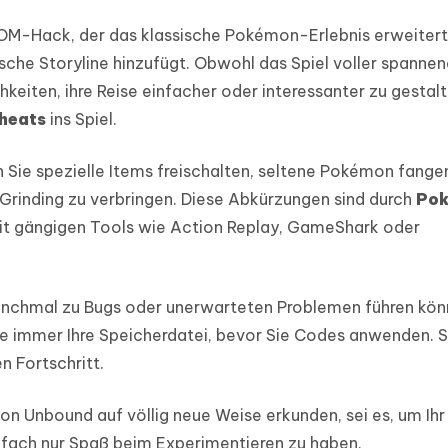
OM-Hack, der das klassische Pokémon-Erlebnis erweitert
sche Storyline hinzufügt. Obwohl das Spiel voller spanne
chkeiten, ihre Reise einfacher oder interessanter zu gestalt
heats
ins Spiel.
 Sie spezielle Items freischalten, seltene Pokémon fange
 Grinding zu verbringen. Diese Abkürzungen sind durch
Po
mit gängigen Tools wie Action Replay, GameShark oder
manchmal zu Bugs oder unerwarteten Problemen führen kö
 Sie immer Ihre Speicherdatei, bevor Sie Codes anwenden. 
en Fortschritt.
on Unbound auf völlig neue Weise erkunden, sei es, um Ih
nfach nur Spaß beim Experimentieren zu haben.