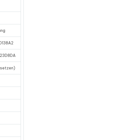
ung
D138A2
823D8DA
setzen)