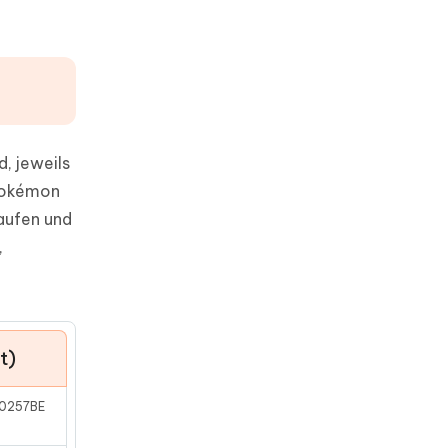
, jeweils
 Pokémon
aufen und
,
t)
20257BE