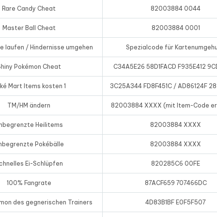
Rare Candy Cheat
82003884 0044
Master Ball Cheat
82003884 0001
e laufen / Hindernisse umgehen
Spezialcode für Kartenumgeh
Shiny Pokémon Cheat
C34A5E26 58D1FACD F935E412 9C
ké Mart Items kosten 1
3C25A344 FD8F451C / AD86124F 2
TM/HM ändern
82003884 XXXX (mit Item-Code er
nbegrenzte Heilitems
82003884 XXXX
nbegrenzte Pokébälle
82003884 XXXX
chnelles Ei-Schlüpfen
820285C6 00FE
100% Fangrate
87ACF659 707466DC
mon des gegnerischen Trainers
4D83B1BF E0F5F507