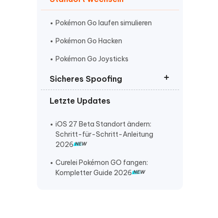
Pokémon Go laufen simulieren
Pokémon Go Hacken
Weitere Nützliche Tipps
Pokémon Go Joysticks
Sicheres Spoofing
Mehr Nützliche Tipps
Letzte Updates
Pokémon Go Softban vermeiden
Pokémon Go spielen ohne laufen
iOS 27 Beta Standort ändern:
Schritt-für-Schritt-Anleitung
Pokémon Go Spoof ohne Ban
2026
Curelei Pokémon GO fangen:
Kompletter Guide 2026