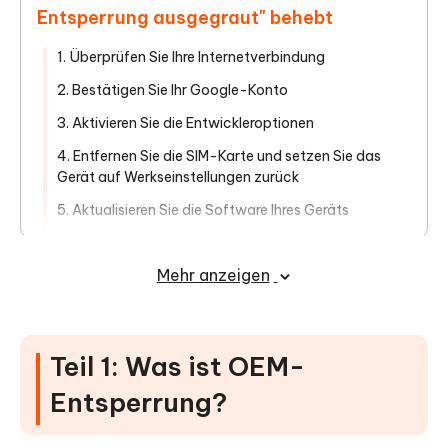
Entsperrung ausgegraut" behebt
1. Überprüfen Sie Ihre Internetverbindung
2. Bestätigen Sie Ihr Google-Konto
3. Aktivieren Sie die Entwickleroptionen
4. Entfernen Sie die SIM-Karte und setzen Sie das
Gerät auf Werkseinstellungen zurück
5. Aktualisieren Sie die Software Ihres Geräts
6. Kontaktieren Sie Ihren Mobilfunkanbieter oder
Hersteller
Mehr anzeigen
Teil 4: Weitere Informationen zur OEM-
Entsperrung
Teil 1: Was ist OEM-
Bonus-Tipp: Einfache Schritte zum
Entsperrung?
Entsperren eines Android-Geräts ohne
Passwort