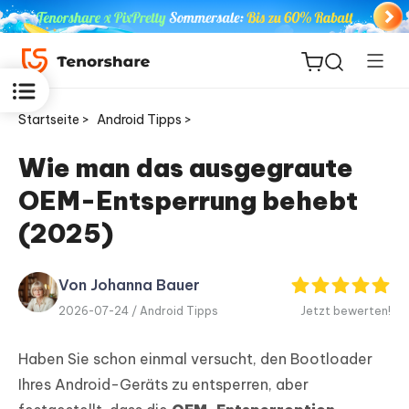
Startseite >
Android Tipps >
Wie man das ausgegraute
OEM-Entsperrung behebt
ReiBoot
for iOS
(2025)
PDNob
Von Johanna Bauer
Neu
PDF
2026-07-24 /
Android Tipps
Jetzt bewerten!
Editor
Haben Sie schon einmal versucht, den Bootloader
iAnyGo
Ihres Android-Geräts zu entsperren, aber