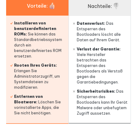
Vorteile:
Nachteile:
Installieren von
Datenverlust:
Das
benutzerdefinierten
Entsperren des
ROMs:
Sie können das
Bootloaders löscht alle
Standardbetriebssystem
Daten auf Ihrem Gerät.
durch ein
Verlust der Garantie:
benutzerdefiniertes ROM
Viele Hersteller
ersetzen.
betrachten das
Rooten Ihres Geräts:
Entsperren des
Erlangen Sie
Bootloaders als Verstoß
Administratorzugriff, um
gegen die
Systemdateien zu
Garantiebedingungen.
modifizieren.
Sicherheitsrisiken:
Das
Entfernen von
Entsperren des
Bloatware:
Löschen Sie
Bootloaders kann Ihr Gerät
vorinstallierte Apps, die
Malware oder unbefugtem
Sie nicht benötigen.
Zugriff aussetzen.