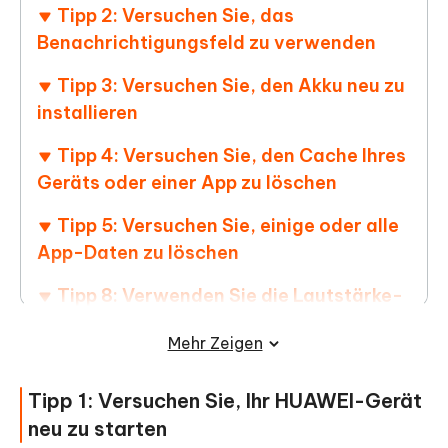
Tipp 2: Versuchen Sie, das
Benachrichtigungsfeld zu verwenden
Tipp 3: Versuchen Sie, den Akku neu zu
installieren
Tipp 4: Versuchen Sie, den Cache Ihres
Geräts oder einer App zu löschen
Tipp 5: Versuchen Sie, einige oder alle
App-Daten zu löschen
Tipp 8: Verwenden Sie die Lautstärke-
und Einschalttasten, um den
Mehr Zeigen
abgesicherten Modus auf dem HUAWEI-
Gerät zu erzwingen
Tipp 1: Versuchen Sie, Ihr HUAWEI-Gerät
Tipp 9: Es ist notwendig, die Hardware
neu zu starten
zu überprüfen, wenn alle oben genannten