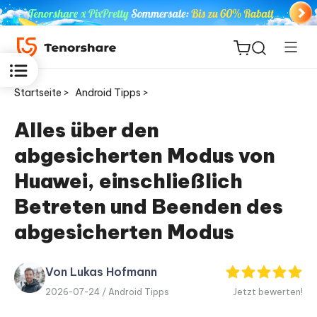
Startseite >
Android Tipps >
Alles über den
abgesicherten Modus von
ReiBoot
for iOS
Huawei, einschließlich
Betreten und Beenden des
PDNob
Neu
abgesicherten Modus
PDF
Editor
Von Lukas Hofmann
iAnyGo
2026-07-24 /
Android Tipps
Jetzt bewerten!