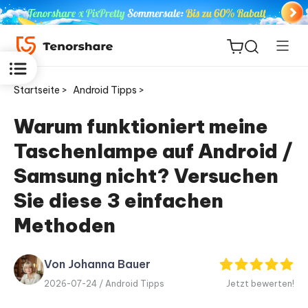
Startseite >
Android Tipps >
Warum funktioniert meine
Taschenlampe auf Android /
ReiBoot
for iOS
Samsung nicht? Versuchen
Sie diese 3 einfachen
PDNob
Neu
Methoden
PDF
Editor
Von Johanna Bauer
iAnyGo
2026-07-24 /
Android Tipps
Jetzt bewerten!