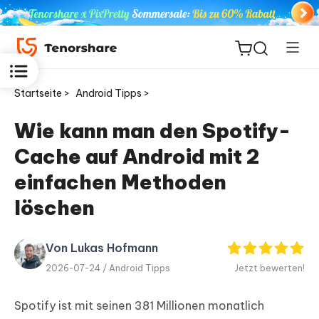
Startseite >
Android Tipps >
Wie kann man den Spotify-
Cache auf Android mit 2
ReiBoot
for iOS
einfachen Methoden
löschen
PDNob
Neu
PDF
Editor
Von Lukas Hofmann
2026-07-24 /
Android Tipps
Jetzt bewerten!
iAnyGo
Spotify ist mit seinen 381 Millionen monatlich