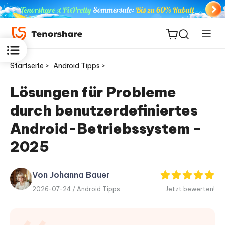
Startseite >
Android Tipps >
Lösungen für Probleme
durch benutzerdefiniertes
ReiBoot
for iOS
Android-Betriebssystem -
2025
PDNob
Neu
PDF
Editor
Von Johanna Bauer
2026-07-24 /
Android Tipps
Jetzt bewerten!
iAnyGo