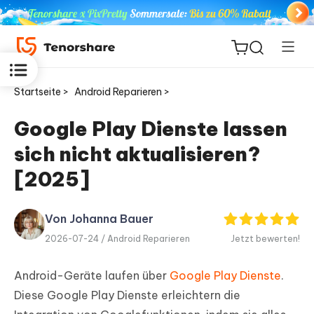
Startseite >
Android Reparieren >
Google Play Dienste lassen
sich nicht aktualisieren?
ReiBoot
for iOS
[2025]
PDNob
Von Johanna Bauer
Neu
PDF
2026-07-24 /
Android Reparieren
Jetzt bewerten!
Editor
Android-Geräte laufen über
Google Play Dienste
.
iAnyGo
Diese Google Play Dienste erleichtern die