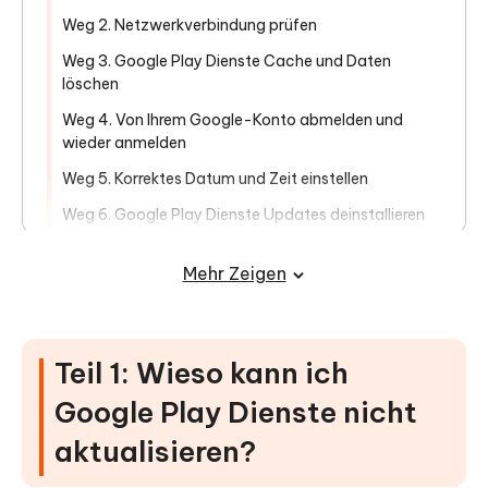
Weg 2. Netzwerkverbindung prüfen
Weg 3. Google Play Dienste Cache und Daten
löschen
Weg 4. Von Ihrem Google-Konto abmelden und
wieder anmelden
Weg 5. Korrektes Datum und Zeit einstellen
Weg 6. Google Play Dienste Updates deinstallieren
und Update noch einmal versuchen
Mehr Zeigen
Teil 3: 3 fortgeschrittene Methoden,
die Sie ausprobieren können, wenn sich
Google Play Dienste nicht aktualisieren
Teil 1: Wieso kann ich
lassen
Google Play Dienste nicht
Weg 1. Android-System mit nur wenigen Klicks
reparieren
aktualisieren?
Weg 2. Softwareupdate durchführen