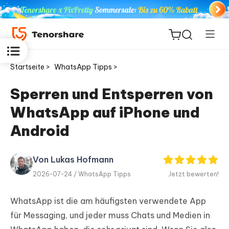
Startseite >
WhatsApp Tipps >
Sperren und Entsperren von
WhatsApp auf iPhone und
ReiBoot
for iOS
Android
PDNob
Von Lukas Hofmann
Neu
PDF
2026-07-24 /
WhatsApp Tipps
Jetzt bewerten!
Editor
WhatsApp ist die am häufigsten verwendete App
iAnyGo
für Messaging, und jeder muss Chats und Medien in