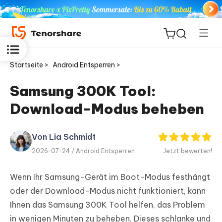
Startseite >
Android Entsperren >
Samsung 300K Tool:
Download-Modus beheben
ReiBoot
for iOS
Von Lia Schmidt
PDNob
2026-07-24 /
Android Entsperren
Jetzt bewerten!
Neu
PDF
Editor
Wenn Ihr Samsung-Gerät im Boot-Modus festhängt
oder der Download-Modus nicht funktioniert, kann
iAnyGo
Ihnen das Samsung 300K Tool helfen, das Problem
in wenigen Minuten zu beheben. Dieses schlanke und