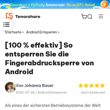
Startseite >
Android Entsperren >
[100 % effektiv] So
entsperren Sie die
ReiBoot
for iOS
Fingerabdrucksperre von
Android
PDNob
Neu
PDF
Editor
Von Johanna Bauer
2026-07-24 /
Android Entsperren
Jetzt bewerten!
iAnyGo
Als eines der sichersten Betriebssysteme der Welt