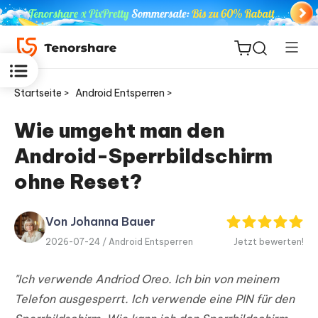
Startseite >
Android Entsperren >
Wie umgeht man den
Android-Sperrbildschirm
ReiBoot
for iOS
ohne Reset?
PDNob
Von Johanna Bauer
Neu
PDF
2026-07-24 /
Android Entsperren
Jetzt bewerten!
Editor
"Ich verwende Andriod Oreo. Ich bin von meinem
iAnyGo
Telefon ausgesperrt. Ich verwende eine PIN für den