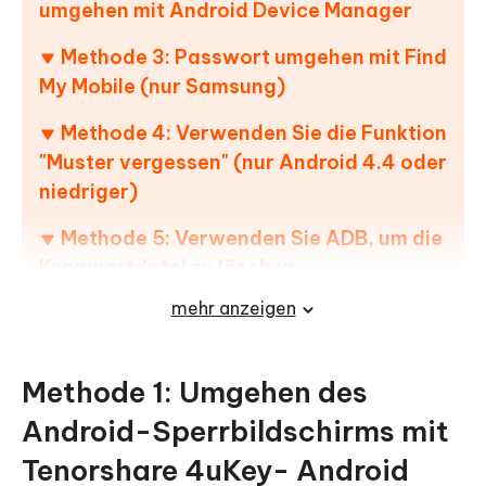
umgehen mit Android Device Manager
Methode 3: Passwort umgehen mit Find
My Mobile (nur Samsung)
Methode 4: Verwenden Sie die Funktion
"Muster vergessen" (nur Android 4.4 oder
niedriger)
Methode 5: Verwenden Sie ADB, um die
Kennwortdatei zu löschen
mehr anzeigen
Methode 6: In den abgesicherten
Modus booten, um den Sperrbildschirm
von Drittanbietern zu umgehen
Methode 1: Umgehen des
Methode 7: Absturz der
Android-Sperrbildschirms mit
Sperrbildschirm-Benutzeroberfläche
Tenorshare 4uKey- Android
(Android 5.0-5.1.1)