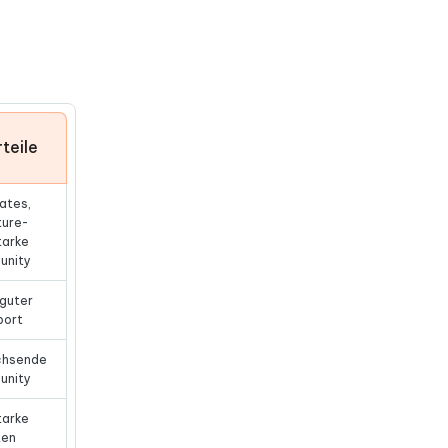
teile
ates,
ture-
tarke
unity
 guter
port
chsende
unity
tarke
ten