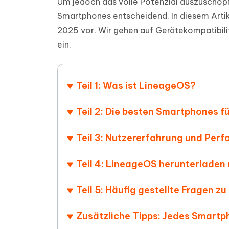
Um jedoch das volle Potenzial auszuschöpf
PDF Dokumente mit KI zusammenfassen
Update
KI-gener
Smartphones entscheidend. In diesem Artike
4DDiG - Windows Daten Retten
4DDiG 
Sekunde
Mobil
Wieder
Gelöschte Dateien unter Windows
2025 vor. Wir gehen auf Gerätekompatibilit
Tenorshare KI Writer
wiederherstellen
Gelöscht
Tenors
ein.
iAnyGo - iOS APP
iAnyGo
Mit KI intelligenter, schneller und besser
wiederhe
schreiben
KI Inhal
iPhone Standort ohne PC ändern
Android 
umwande
Alle Produkte Anzeigen
Teil 1: Was ist LineageOS?
UltData for Android APP
Cleanu
Android Datenrettung ohne PC
iPhone k
Teil 2: Die besten Smartphones 
Teil 3: Nutzererfahrung und Per
Teil 4: LineageOS herunterladen u
Teil 5: Häufig gestellte Fragen
Zusätzliche Tipps: Jedes Smartp