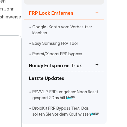
neuen Funktionen entdecken
ten
itung
m Jahr
Jetzt Ansehen
FRP Lock Entfernen
Starten
nshinweise
Google-Konto vom Vorbesitzer
löschen
Weitere Nützliche Tipps
Easy Samsung FRP Tool
Redmi/Xiaomi FRP bypass
Mehr Nützliche Tipps
Handy Entsperren Trick
Letzte Updates
Xiaomi entsperren ohne
Datenverlust
REVVL 7 FRP umgehen: Nach Reset
4uKey for Android Kostenlose
gesperrt? Das hilft
Testversion
DroidKit FRP Bypass Test: Das
Samsung ausschalten ohne PIN
sollten Sie vor dem Kauf wissen