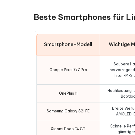
Beste Smartphones für L
Smartphone-Modell
Wichtige 
Saubere Ha
Google Pixel 7/7 Pro
hervorragend
Titan-M-Si
Hochleistung, 
OnePlus 11
Bootlo
Breite Verfü
Samsung Galaxy S21 FE
AMOLED-D
Schnelle Per
Xiaomi Poco F4 GT
günstiger