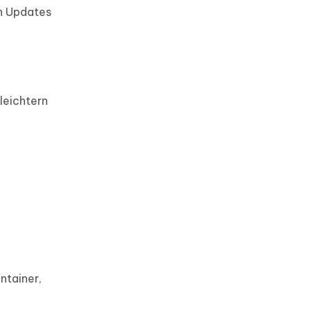
n Updates
rleichtern
ntainer,