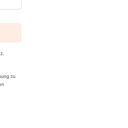
z,
sung zu
en