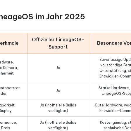
ineageOS im Jahr 2025
Offizieller LineageOS-
Merkmale
Besondere Vor
Support
Zuverlässige Upd
rdware,
vollständige Fea
e Kamera,
Ja
Unterstützung, s
cherheit
Entwickler-Comm
entsperrter
Starke Hardware,
Ja
ader
LineageOS-Sup
gbarkeit,
Ja (inoffizielle Builds
Gute Hardware, wa
isplay
verfügbar)
Entwickler-Comm
formance,
Ja (inoffizielle Builds
Kostengünstig, s
 Preis
verfügbar)
technische Da