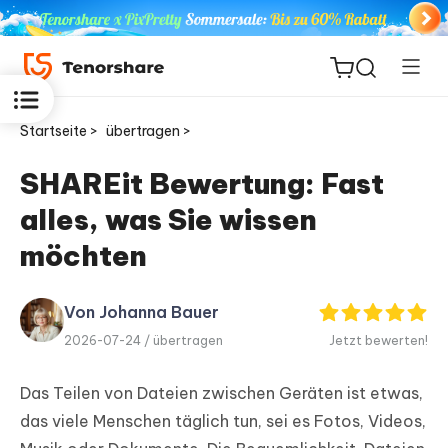
Startseite >
übertragen >
SHAREit Bewertung: Fast
alles, was Sie wissen
ReiBoot
for iOS
möchten
PDNob
Von Johanna Bauer
Neu
PDF
2026-07-24 /
übertragen
Jetzt bewerten!
Editor
Das Teilen von Dateien zwischen Geräten ist etwas,
iAnyGo
das viele Menschen täglich tun, sei es Fotos, Videos,