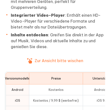
mit mehreren Geräten, perfekt für
Gruppenverteilung.
Integrierter Video-Player
: Enthält einen HD-
Video-Player für verschiedene Formate und
bietet mehr als nur Dateiübertragungen.
Inhalte entdecken
: Greifen Sie direkt in der App
auf Musik, Videos und aktuelle Inhalte zu und
genießen Sie diese.
Zur Ansicht bitte wischen
Versionsmodelle
Preise
Unterstütz
Android
Kostenlos
Android 4.
iOS
Kostenlos / 9,99 $ (werbefrei)
iOS 9.0 