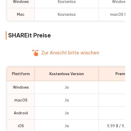
Windows
Kostenlos
Windows 7
Mac
Kostenlos
macOS 10.1
SHAREit Preise
Zur Ansicht bitte wischen
Plattform
Kostenlose Version
Premium
Windows
Ja
N
macOS
Ja
N
Android
Ja
N
iOS
Ja
9,99 $ / 9,99