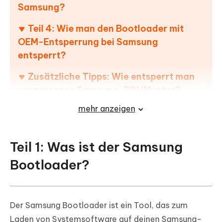
Samsung?
Teil 4: Wie man den Bootloader mit
OEM-Entsperrung bei Samsung
entsperrt?
Zusätzliche Tipps: Wie entsperrt man
vergessenes Samsung-PIN/Muster?
mehr anzeigen
FAQs zum Entsperren des Samsung-
Bootloaders
Teil 1: Was ist der Samsung
Bootloader?
Der Samsung Bootloader ist ein Tool, das zum
Laden von Systemsoftware auf deinen Samsung-