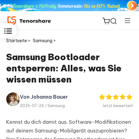
Startseite >
Samsung >
Samsung Bootloader
entsperren: Alles, was Sie
ReiBoot
for iOS
wissen müssen
PDNob
Von Johanna Bauer
Neu
PDF
2026-07-24 /
Samsung
Jetzt bewerten!
Editor
Kennst du dich damit aus, Software-Modifikationen
iAnyGo
auf deinem Samsung-Mobilgerät auszuprobieren?