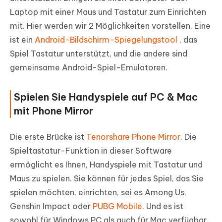
Laptop mit einer Maus und Tastatur zum Einrichten
mit. Hier werden wir 2 Möglichkeiten vorstellen. Eine
ist ein
Android-Bildschirm-Spiegelungstool
, das
Spiel Tastatur unterstützt, und die andere sind
gemeinsame Android-Spiel-Emulatoren.
Spielen Sie Handyspiele auf PC & Mac
mit Phone Mirror
Die erste Brücke ist
Tenorshare Phone Mirror
. Die
Spieltastatur-Funktion in dieser Software
ermöglicht es Ihnen, Handyspiele mit Tastatur und
Maus zu spielen. Sie können für jedes Spiel, das Sie
spielen möchten, einrichten, sei es Among Us,
Genshin Impact oder
PUBG Mobile
. Und es ist
sowohl für Windows PC als auch für Mac verfügbar.