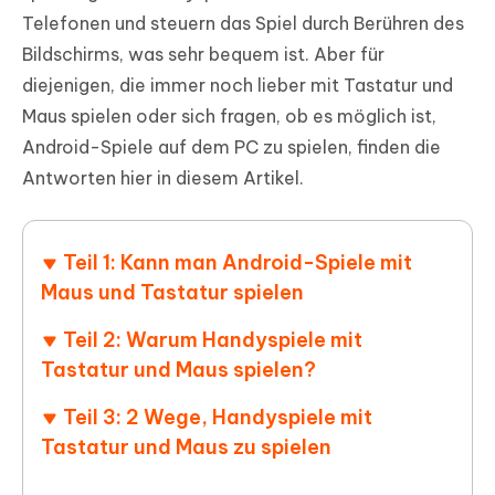
Telefonen und steuern das Spiel durch Berühren des
Bildschirms, was sehr bequem ist. Aber für
diejenigen, die immer noch lieber mit Tastatur und
Maus spielen oder sich fragen, ob es möglich ist,
Android-Spiele auf dem PC zu spielen, finden die
Antworten hier in diesem Artikel.
Teil 1: Kann man Android-Spiele mit
Maus und Tastatur spielen
Teil 2: Warum Handyspiele mit
Tastatur und Maus spielen?
Teil 3: 2 Wege, Handyspiele mit
Tastatur und Maus zu spielen