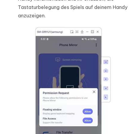
Tastaturbelegung des Spiels auf deinem Handy
anzuzeigen.