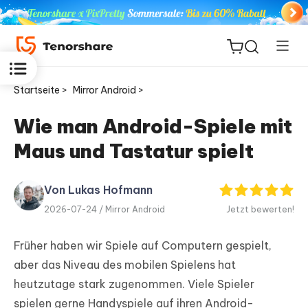
Startseite >
Mirror Android >
Wie man Android-Spiele mit
Maus und Tastatur spielt
ReiBoot
for iOS
Von Lukas Hofmann
PDNob
2026-07-24 /
Mirror Android
Jetzt bewerten!
Neu
PDF
Editor
Früher haben wir Spiele auf Computern gespielt,
aber das Niveau des mobilen Spielens hat
iAnyGo
heutzutage stark zugenommen. Viele Spieler
spielen gerne Handyspiele auf ihren Android-