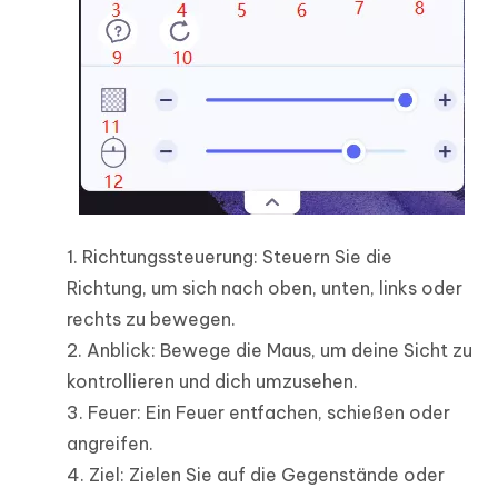
1. Richtungssteuerung: Steuern Sie die
Richtung, um sich nach oben, unten, links oder
rechts zu bewegen.
2. Anblick: Bewege die Maus, um deine Sicht zu
kontrollieren und dich umzusehen.
3. Feuer: Ein Feuer entfachen, schießen oder
angreifen.
4. Ziel: Zielen Sie auf die Gegenstände oder