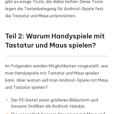
gibt es einige Tools, die dabei helfen. Diese Tools
legen die Tastenbelegung für Android-Spiele fest,
die Tastatur und Maus unterstützen.
Teil 2: Warum Handyspiele mit
Tastatur und Maus spielen?
Im Folgenden werden Möglichkeiten vorgestellt, wie
man Handyspiele mit Tastatur und Maus spielen
kann. Aber warum will man Android-Spiele mit Maus
und Tastatur spielen?
Der PC bietet einen größeren Bildschirm und
bessere Grafiken als Android-Handys.