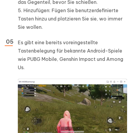
das Gegenteil, bevor Sie schießen.
5. Hinzufügen: Fügen Sie benutzerdefinierte
Tasten hinzu und platzieren Sie sie, wo immer
Sie wollen.
Es gibt eine bereits voreingestellte
Tastenbelegung für bekannte Android-Spiele
wie PUBG Mobile, Genshin Impact und Among
Us.