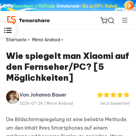
Startseite >
Mirror Android >
Wie spiegelt man Xiaomi auf
den Fernseher/PC? [5
ReiBoot
for iOS
Möglichkeiten]
PDNob
Von Johanna Bauer
Neu
PDF
2026-07-24 /
Mirror Android
Jetzt bewerten!
Editor
Die Bildschirmspiegelung ist eine beliebte Methode,
iAnyGo
um den Inhalt Ihres Smartphones auf einem