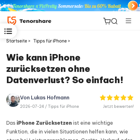
Startseite >
Tipps für iPhone >
Wie kann iPhone
zurücksetzen ohne
ReiBoot
for iOS
Datenverlust? So einfach!
PDNob
Von Lukas Hofmann
Neu
PDF
2026-07-24 /
Tipps für iPhone
Jetzt bewerten!
Editor
Das
iPhone Zurücksetzen
ist eine wichtige
iAnyGo
Funktion, die in vielen Situationen helfen kann, wie