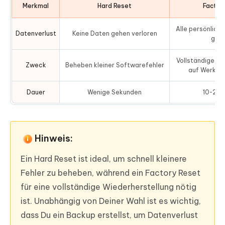
Merkmal
Hard Reset
Factor
Alle persönlich
Datenverlust
Keine Daten gehen verloren
gelö
Vollständige Wi
Zweck
Beheben kleiner Softwarefehler
auf Werksei
Dauer
Wenige Sekunden
10-20 
Hinweis:
Ein Hard Reset ist ideal, um schnell kleinere
Fehler zu beheben, während ein Factory Reset
für eine vollständige Wiederherstellung nötig
ist. Unabhängig von Deiner Wahl ist es wichtig,
dass Du ein Backup erstellst, um Datenverlust