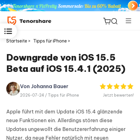
Startseite >
Tipps für iPhone >
Downgrade von iOS 15.5
Beta auf iOS 15.4.1 (2025)
ReiBoot
for iOS
Von Johanna Bauer
PDNob
2026-07-24 /
Tipps für iPhone
Jetzt bewerten!
Neu
PDF
Editor
Apple führt mit dem Update iOS 15.4 glänzende
neue Funktionen ein. Allerdings stören diese
iAnyGo
Updates ungewollt die Benutzererfahrung einiger
Nutzer, da neue Fehler natürlich mit neuen