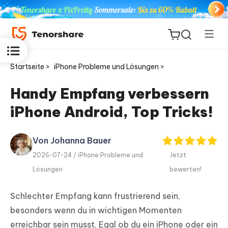
Startseite >
iPhone Probleme und Lösungen >
Handy Empfang verbessern
iPhone Android, Top Tricks!
ReiBoot
for iOS
Von Johanna Bauer
PDNob
2026-07-24 /
iPhone Probleme und
Jetzt
Neu
PDF
Lösungen
bewerten!
Editor
Schlechter Empfang kann frustrierend sein,
iAnyGo
besonders wenn du in wichtigen Momenten
erreichbar sein musst. Egal ob du ein iPhone oder ein