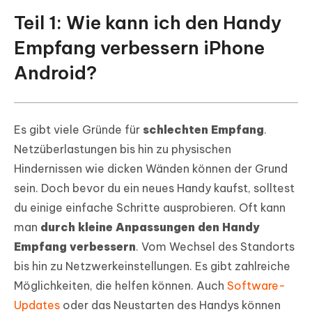
Teil 1: Wie kann ich den Handy
Teil 3: Beheben einige mögliche
Internet-Probleme mit Beste Fixtool
Empfang verbessern iPhone
Android?
FAQ zu Handy Empfang verbessern
Es gibt viele Gründe für
schlechten Empfang
.
Netzüberlastungen bis hin zu physischen
Hindernissen wie dicken Wänden können der Grund
sein. Doch bevor du ein neues Handy kaufst, solltest
du einige einfache Schritte ausprobieren. Oft kann
man
durch kleine Anpassungen den Handy
Empfang verbessern
. Vom Wechsel des Standorts
bis hin zu Netzwerkeinstellungen. Es gibt zahlreiche
Möglichkeiten, die helfen können. Auch
Software-
Updates
oder das Neustarten des Handys können