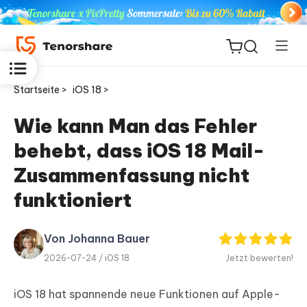
Startseite >
iOS 18 >
Wie kann Man das Fehler
behebt, dass iOS 18 Mail-
ReiBoot
for iOS
Zusammenfassung nicht
funktioniert
PDNob
Neu
PDF
Editor
Von Johanna Bauer
2026-07-24 /
iOS 18
Jetzt bewerten!
iAnyGo
iOS 18 hat spannende neue Funktionen auf Apple-