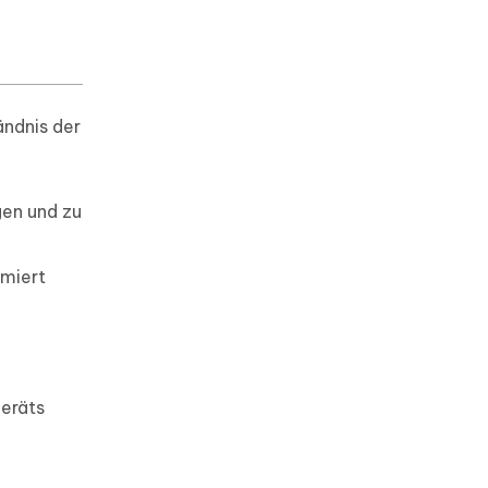
ändnis der
gen und zu
imiert
eräts