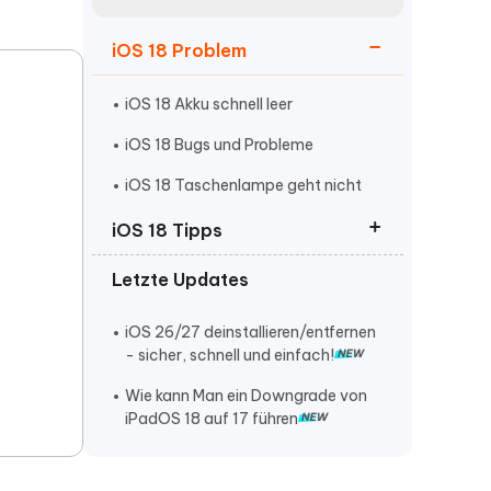
neuen Funktionen entdecken
itung
Jetzt Ansehen
iOS 18 Problem
Starten
iOS 18 Akku schnell leer
iOS 18 Bugs und Probleme
Weitere Nützliche Tipps
iOS 18 Taschenlampe geht nicht
iOS 18 Tipps
Mehr Nützliche Tipps
Letzte Updates
iOS 18 auf iOS 17 Downgrade
iOS 18 deinstallieren
iOS 26/27 deinstallieren/entfernen
- sicher, schnell und einfach!
iOS 18 Jailbreak
Wie kann Man ein Downgrade von
iOS 18.6
iPadOS 18 auf 17 führen