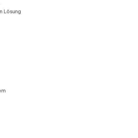
t
en Lösung
rem