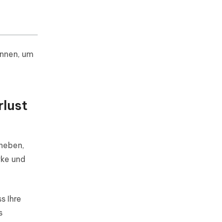
önnen, um
rlust
eheben,
rke und
s Ihre
s