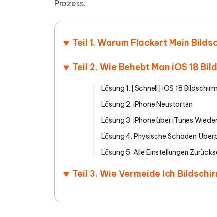
Prozess.
PDF Dokumente mit KI zusammenfassen
Update
KI-gener
4DDiG - Windows Daten Retten
4DDiG 
Sekunde
Mobil
Wieder
Gelöschte Dateien unter Windows
Tenorshare KI Writer
wiederherstellen
Gelöscht
Tenors
Teil 1. Warum Flackert Mein Bilds
iAnyGo - iOS APP
iAnyGo
Mit KI intelligenter, schneller und besser
wiederhe
schreiben
KI Inhal
iPhone Standort ohne PC ändern
Android 
umwande
Teil 2. Wie Behebt Man iOS 18 Bi
Alle Produkte Anzeigen
UltData for Android APP
Cleanu
Lösung 1. [Schnell] iOS 18 Bildsch
Android Datenrettung ohne PC
iPhone k
Lösung 2. iPhone Neustarten
Lösung 3. iPhone über iTunes Wieder
Lösung 4. Physische Schäden Über
Lösung 5. Alle Einstellungen Zurück
Teil 3. Wie Vermeide Ich Bildsch