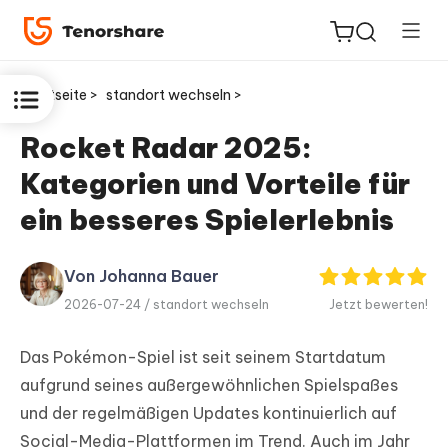
Startseite >
standort wechseln >
Rocket Radar 2025:
Kategorien und Vorteile für
ReiBoot
for iOS
ein besseres Spielerlebnis
PDNob
Von Johanna Bauer
Neu
PDF
2026-07-24 /
standort wechseln
Jetzt bewerten!
Editor
Das Pokémon-Spiel ist seit seinem Startdatum
iAnyGo
aufgrund seines außergewöhnlichen Spielspaßes
und der regelmäßigen Updates kontinuierlich auf
Social-Media-Plattformen im Trend. Auch im Jahr