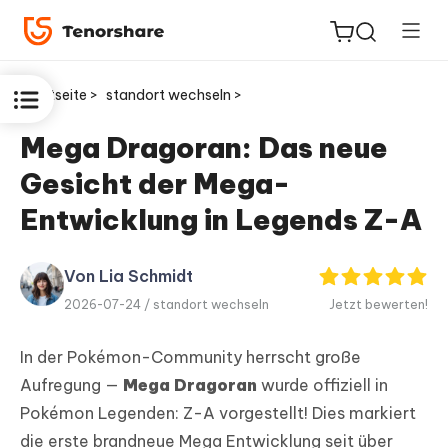
Startseite >
standort wechseln >
Mega Dragoran: Das neue
Gesicht der Mega-
ReiBoot
for iOS
Entwicklung in Legends Z-A
PDNob
Von Lia Schmidt
Neu
PDF
2026-07-24 /
standort wechseln
Jetzt bewerten!
Editor
In der Pokémon-Community herrscht große
iAnyGo
Aufregung —
Mega Dragoran
wurde offiziell in
Pokémon Legenden: Z-A vorgestellt! Dies markiert
die erste brandneue Mega Entwicklung seit über