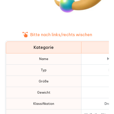
Bitte nach links/rechts wischen
Kategorie
D
Name
Meg
Typ
Dra
Größe
Gewicht
2
Klassifikation
Drac