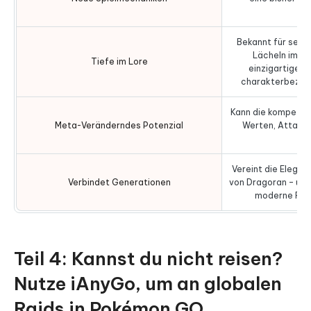
M
Bekannt für seine
Lächeln im Ka
Tiefe im Lore
einzigartigen
charakterbezog
Kann die kompetit
Meta-Veränderndes Potenzial
Werten, Attacke
de
Vereint die Eleganz
Verbindet Generationen
von Dragoran – und
moderne Fans
Teil 4: Kannst du nicht reisen?
Nutze iAnyGo, um an globalen
Raids in Pokémon GO