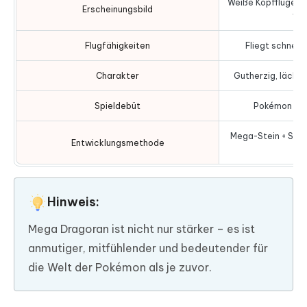
Weiße Kopfflügel, 
Erscheinungsbild
wie
Flugfähigkeiten
Fliegt schnelle
Charakter
Gutherzig, lächel
Spieldebüt
Pokémon Leg
Mega-Stein + Schl
Entwicklungsmethode
Me
Hinweis:
Mega Dragoran ist nicht nur stärker – es ist
anmutiger, mitfühlender und bedeutender für
die Welt der Pokémon als je zuvor.