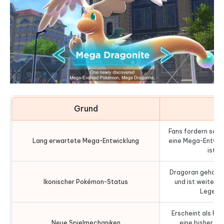
Grund
D
Fans fordern seit
Lang erwartete Mega-Entwicklung
eine Mega-Entwick
ist s
Dragoran gehört z
Ikonischer Pokémon-Status
und ist weiterhi
Legend
Erscheint als Rog
Neue Spielmechaniken
eine bisher ei