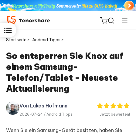
Startseite >
Android Tipps >
So entsperren Sie Knox auf
einem Samsung-
ReiBoot
for iOS
Telefon/Tablet - Neueste
Aktualisierung
PDNob
Neu
PDF
Editor
Von Lukas Hofmann
2026-07-24 /
Android Tipps
Jetzt bewerten!
iAnyGo
Wenn Sie ein Samsung-Gerät besitzen, haben Sie