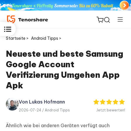
Startseite >
Android Tipps >
Neueste und beste Samsung
Google Account
ReiBoot
for iOS
Verifizierung Umgehen App
Apk
PDNob
Neu
PDF
Editor
Von Lukas Hofmann
2026-07-24 /
Android Tipps
Jetzt bewerten!
iAnyGo
Ähnlich wie bei anderen Geräten verfügt auch