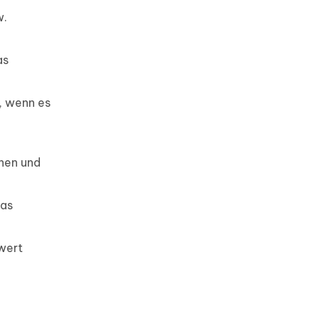
w.
as
, wenn es
hen und
das
wert