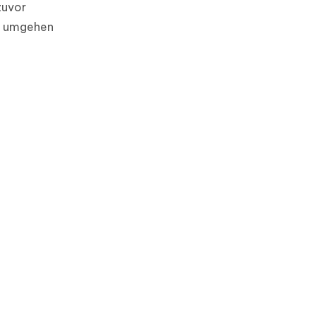
zuvor
RP umgehen