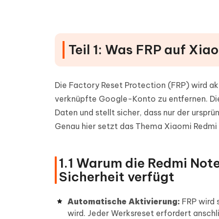
Methode 1: Pangu FRP Bypass Tool
Methode 2: TalkBack- oder Einstell
Teil 4: So deaktivieren Sie FRP 
Teil 1: Was FRP auf Xia
Die Factory Reset Protection (FRP) wird ak
verknüpfte Google-Konto zu entfernen. Dies
Daten und stellt sicher, dass nur der ursp
Genau hier setzt das Thema Xiaomi Redmi
1.1 Warum die Redmi Note
Sicherheit verfügt
Automatische Aktivierung:
FRP wird 
wird. Jeder Werksreset erfordert anschli