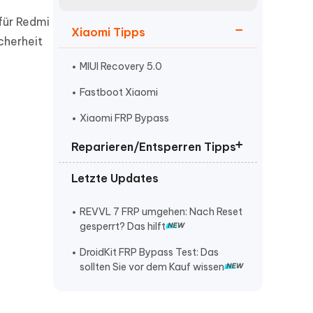
neuen Funktionen entdecken
itung
für Redmi
Jetzt Ansehen
Xiaomi Tipps
Starten
cherheit
MIUI Recovery 5.0
Fastboot Xiaomi
Weitere Nützliche Tipps
Xiaomi FRP Bypass
Reparieren/Entsperren Tipps
Mehr Nützliche Tipps
Letzte Updates
Huawei entsperren ohne
Datenverlust
REVVL 7 FRP umgehen: Nach Reset
Handy Reparatur Software
gesperrt? Das hilft
Samsung Tablet Passwort
DroidKit FRP Bypass Test: Das
vergessen
sollten Sie vor dem Kauf wissen
warum kann ich keine screenshots
mehr machen