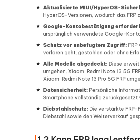
Aktualisierte MIUI/HyperOS-Sicherh
HyperOS-Versionen, wodurch das FRP de
Google-Kontobestätigung erforderl
ursprünglich verwendete Google-Konto,
Schutz vor unbefugtem Zugriff:
FRP v
verloren geht, gestohlen oder ohne Erl
Alle Modelle abgedeckt:
Diese erweit
umgehen, Xiaomi Redmi Note 13 5G FRP
Xiaomi Redmi Note 13 Pro 5G FRP umge
Datensicherheit:
Persönliche Informat
Smartphone vollständig zurückgesetzt 
Diebstahlschutz:
Die verstärkte FRP-F
Diebstahl sowie den Weiterverkauf gesp
1.2 Kann FRP legal entfe