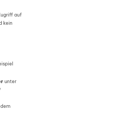
ugriff auf
d kein
ispiel
er
unter
e
r dem