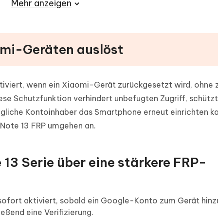
Mehr anzeigen
ungs-Tricks
auf Xiaomi vor dem Zurücksetzen
omi-Geräten auslöst
tiviert, wenn ein Xiaomi-Gerät zurückgesetzt wird, ohne 
e Schutzfunktion verhindert unbefugten Zugriff, schützt 
rüngliche Kontoinhaber das Smartphone erneut einrichten k
 Note 13 FRP umgehen an.
 13 Serie über eine stärkere FRP-
sofort aktiviert, sobald ein Google-Konto zum Gerät hin
eßend eine Verifizierung.