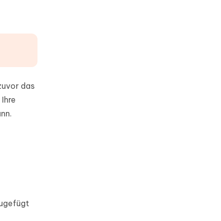
zuvor das
Ihre
ann.
zugefügt