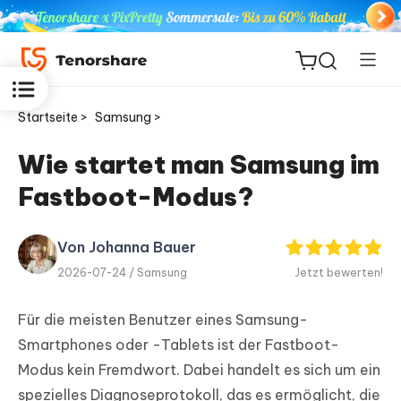
Startseite >
Samsung >
Wie startet man Samsung im
Fastboot-Modus?
ReiBoot
for iOS
Von Johanna Bauer
PDNob
2026-07-24 /
Samsung
Jetzt bewerten!
Neu
PDF
Editor
Für die meisten Benutzer eines Samsung-
Smartphones oder -Tablets ist der Fastboot-
iAnyGo
Modus kein Fremdwort. Dabei handelt es sich um ein
spezielles Diagnoseprotokoll, das es ermöglicht, die