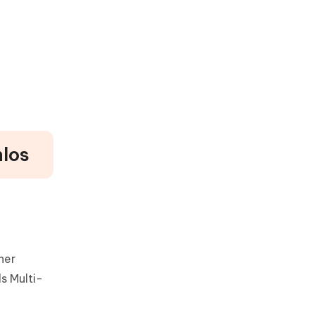
nlos
her
s Multi-