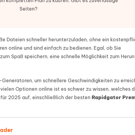
en kompletten Plan zu kaufen. Gibt es zuverlässige
ierte Präsentationen in
Kostenloses KI Tool zur Fotobearbe
Seiten?
- Mac Daten
n
herstellen
Hot
Neu
e Dateien auf Mac
hare KI Bypass
 - Android Fake GPS APP
iCareFone Transfer APP
rstellen
te in menschenähnliche Inhalte
Standort ohne PC ändern
Whatsapp Chat übertragen
ln
oße Dateien schneller herunterzuladen, ohne ein kostenpfli
Android/iPhone
en online und sind einfach zu bedienen. Egal, ob Sie
p Pro APP
 zum Spaß speichern, eine schnelle Möglichkeit zum Herun
ostenlos mit KI bereinigen
-Generatoren, um schnellere Geschwindigkeiten zu erreic
ielen Optionen online ist es schwer zu wissen, welches 
s für 2025 auf, einschließlich der besten
Rapidgator Pre
oader