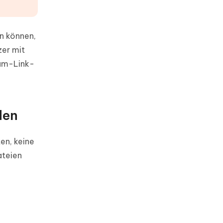
n können,
er mit
ium-Link-
den
en, keine
ateien