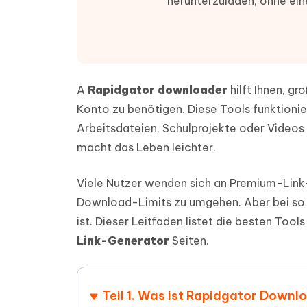
herunterzuladen, ohne ein
PDF Dokumente mit KI zusammenfassen
Update
KI-gener
4DDiG - Windows Daten Retten
4DDiG 
Sekunde
Mobil
Wieder
Gelöschte Dateien unter Windows
Tenorshare KI Writer
wiederherstellen
Gelöscht
Tenors
iAnyGo - iOS APP
iAnyGo
Mit KI intelligenter, schneller und besser
wiederhe
schreiben
KI Inhal
iPhone Standort ohne PC ändern
Android 
umwande
A
Rapidgator downloader
hilft Ihnen, gr
Alle Produkte Anzeigen
Konto zu benötigen. Diese Tools funktionier
UltData for Android APP
Cleanu
Arbeitsdateien, Schulprojekte oder Videos
Android Datenrettung ohne PC
iPhone k
macht das Leben leichter.
Viele Nutzer wenden sich an Premium-Link
Download-Limits zu umgehen. Aber bei so v
ist. Dieser Leitfaden listet die besten Tool
Link-Generator
Seiten.
Teil 1. Was ist Rapidgator Downl