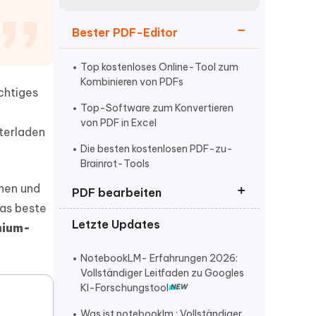
neuen Funktionen entdecken
itung
Jetzt Ansehen
Bester PDF-Editor
Starten
Top kostenloses Online-Tool zum
Kombinieren von PDFs
chtiges
Weitere Nützliche Tipps
Top-Software zum Konvertieren
von PDF in Excel
terladen
Die besten kostenlosen PDF-zu-
Mehr Nützliche Tipps
Brainrot-Tools
hen und
PDF bearbeiten
das beste
Letzte Updates
mium-
So bearbeiten Sie PDF-Dateien
So kommentieren Sie PDF
NotebookLM- Erfahrungen 2026:
Vollständiger Leitfaden zu Googles
KI-Forschungstool
Was ist notebooklm : Vollständiger