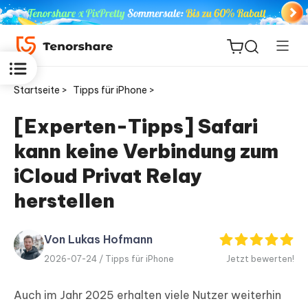
Startseite >
Tipps für iPhone >
[Experten-Tipps] Safari
kann keine Verbindung zum
ReiBoot
for iOS
iCloud Privat Relay
herstellen
PDNob
Neu
PDF
Editor
Von Lukas Hofmann
2026-07-24 /
Tipps für iPhone
Jetzt bewerten!
iAnyGo
Auch im Jahr 2025 erhalten viele Nutzer weiterhin