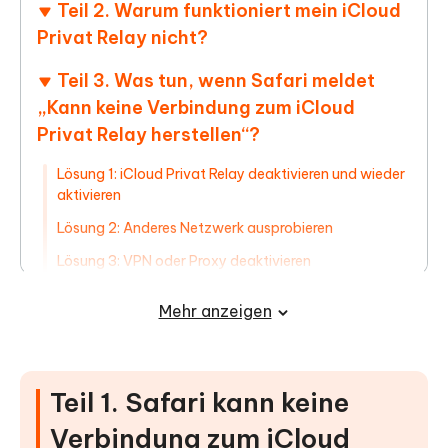
Teil 2. Warum funktioniert mein iCloud
Privat Relay nicht?
Teil 3. Was tun, wenn Safari meldet
„Kann keine Verbindung zum iCloud
Privat Relay herstellen“?
Lösung 1: iCloud Privat Relay deaktivieren und wieder
aktivieren
Lösung 2: Anderes Netzwerk ausprobieren
Lösung 3: VPN oder Proxy deaktivieren
Lösung 4: Gerät neu starten
Mehr anzeigen
Lösung 5: iOS oder macOS aktualisieren
Lösung 6: iCloud+ Abonnement überprüfen
Lösung 7: Netzwerkeinstellungen zurücksetzen (nur
Teil 1. Safari kann keine
iPhone/iPad)
Verbindung zum iCloud