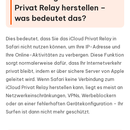
Teil 4. Ultimative Lösung: Safari-
Privat Relay herstellen –
Fehler „Kann keine Verbindung zum
was bedeutet das?
iCloud Privat Relay herstellen“ mit einem
Klick beheben
Teil 5. Häufig gestellte Fragen zu
Dies bedeutet, dass Sie das iCloud Privat Relay in
„Safari kann keine Verbindung zum
Safari nicht nutzen können, um Ihre IP-Adresse und
iCloud Privat Relay herstellen“
Ihre Online-Aktivitäten zu verbergen. Diese Funktion
sorgt normalerweise dafür, dass Ihr Internetverkehr
privat bleibt, indem er über sichere Server von Apple
geleitet wird. Wenn Safari keine Verbindung zum
iCloud Privat Relay herstellen kann, liegt es meist an
Netzwerkeinschränkungen, VPNs, Werbeblockern
oder an einer fehlerhaften Gerätekonfiguration – Ihr
Surfen ist dann nicht mehr geschützt.